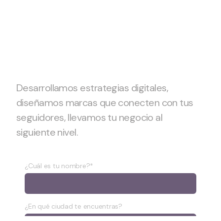
¿Tienes un
proyecto?
Empecemos
Desarrollamos estrategias digitales,
diseñamos marcas que conecten con tus
seguidores, llevamos tu negocio al
siguiente nivel.
¿Cuál es tu nombre?*
¿En qué ciudad te encuentras?