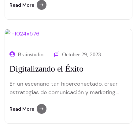
positivamente a nivel nacional y local.
Read More
Brainstudio
October 29, 2023
Digitalizando el Éxito
En un escenario tan hiperconectado, crear
estrategias de comunicación y marketing
digital que permitan a los emprendedores
alcanzar sus objetivos se ha vuelto imperante.
Read More